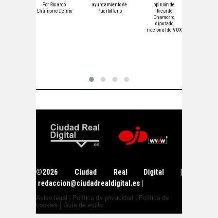
LISMO
Por Ricardo
ayuntamiento de
opinión de
LEGIS
icardo
Chamorro Delmo
Puertollano
Ricardo
DEFE
orro
Chamorro,
ES
diputado
Artí
nacional de VOX
opin
Ri
Cha
dip
nacion
por Ci
©2026 Ciudad Real Digital |
redaccion@ciudadrealdigital.es
|
Aviso legal
|
Política de privacidad
|
Política de
cookies
|
Guía de estilo
deneme bonusu veren siteler