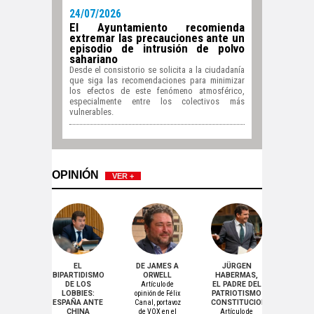
24/07/2026
El Ayuntamiento recomienda
extremar las precauciones ante un
episodio de intrusión de polvo
sahariano
Desde el consistorio se solicita a la ciudadanía
que siga las recomendaciones para minimizar
los efectos de este fenómeno atmosférico,
especialmente entre los colectivos más
vulnerables.
OPINIÓN
VER +
RTIDO
EL
DE JAMES A
JÜRGEN
MERC
ULAR
BIPARTIDISMO
ORWELL
HABERMAS,
SOBE
MPRE
DE LOS
Artículo de
EL PADRE DEL
FRE
RA LA
LOBBIES:
opinión de Félix
PATRIOTISMO
CON
NATIVA
ESPAÑA ANTE
Canal, portavoz
CONSTITUCIONAL
SUI
L
CHINA
de VOX en el
Artículo de
T