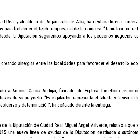
ad Real y alcaldesa de Argamasilla de Alba, ha destacado en su interv
s para fortalecer el tejido empresarial de la comarca. “Tomelloso no est
 desde la Diputación seguiremos apoyando a los pequeños negocios q
creando sinergias entre las localidades para favorecer el desarrollo ec
ño a Antonio García Andújar, fundador de Explora Tomelloso, recono
ravés de su proyecto. “Este galardón representa el talento y la visión d
 esfuerzo y determinación”, ha señalado durante la entrega.
de la Diputación de Ciudad Real, Miguel Ángel Valverde, relativo a que s
 2025 una nueva línea de ayudas de la Diputación destinada a autóno