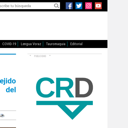
COVID-19
Lengua Voraz
Tauromaquia
Editorial
ejido
l del