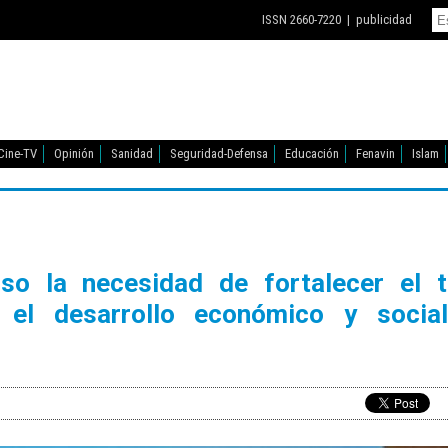
ISSN 2660-7220 |
publicidad
Cine-TV
Opinión
Sanidad
Seguridad-Defensa
Educación
Fenavin
Islam
so la necesidad de fortalecer el t
 el desarrollo económico y socia