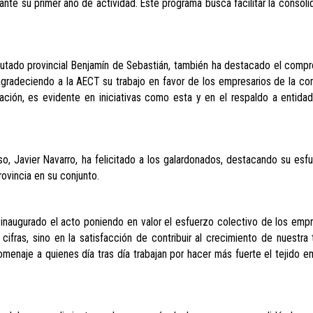
nte su primer año de actividad. Este programa busca facilitar la consoli
 diputado provincial Benjamín de Sebastián, también ha destacado el comp
 agradeciendo a la AECT su trabajo en favor de los empresarios de la com
ación, es evidente en iniciativas como esta y en el respaldo a entid
, Javier Navarro, ha felicitado a los galardonados, destacando su esfu
rovincia en su conjunto.
 inaugurado el acto poniendo en valor el esfuerzo colectivo de los empr
fras, sino en la satisfacción de contribuir al crecimiento de nuestra ti
enaje a quienes día tras día trabajan por hacer más fuerte el tejido em