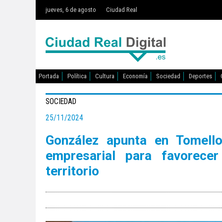
jueves, 6 de agosto
Ciudad Real
Portada
Política
Cultura
Economía
Sociedad
Deportes
SOCIEDAD
25/11/2024
González apunta en Tomello
empresarial para favorecer
territorio