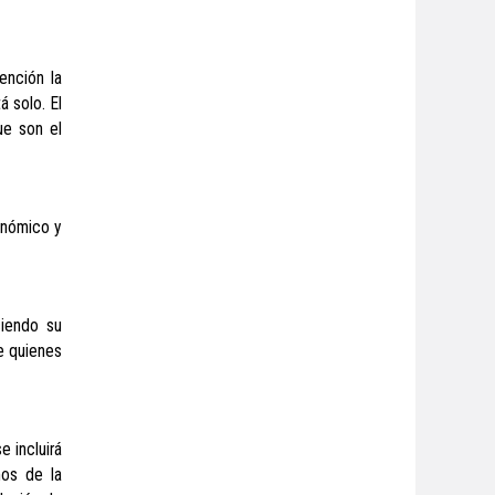
ención la
á solo. El
ue son el
onómico y
ciendo su
e quienes
e incluirá
mos de la