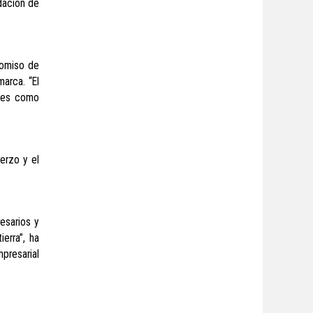
dación de
romiso de
arca. “El
ades como
erzo y el
esarios y
erra”, ha
presarial